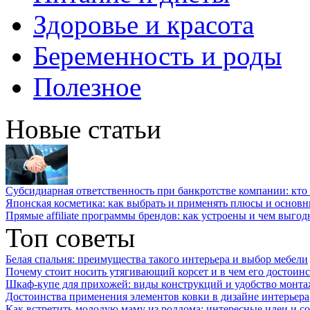
Здоровье и красота
Беременность и роды
Полезное
Новые статьи
Субсидиарная ответственность при банкротстве компании: кто и
Японская косметика: как выбрать и применять плюсы и основн
Прямые affiliate программы брендов: как устроены и чем выго
Топ советы
Белая спальня: преимущества такого интерьера и выбор мебели
Почему стоит носить утягивающий корсет и в чем его достоинс
Шкаф-купе для прихожей: виды конструкций и удобство монта
Достоинства применения элементов ковки в дизайне интерьера
Как встретить молодую маму из роддома: интересные идеи и с