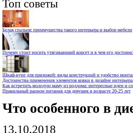
Топ советы
Белая спальня: преимущества такого интерьера и выбор мебели
Почему стоит носить утягивающий корсет и в чем его достоинс
Шкаф-купе для прихожей: виды конструкций и удобство монта
Достоинства применения элементов ковки в дизайне интерьера
Как встретить молодую маму из роддома: интересные идеи и с
Правильный рацион питания для девушек в возрасте 20-25 лет
Что особенного в ди
13.10.2018