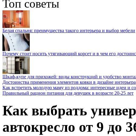
Топ советы
Белая спальня: преимущества такого интерьера и выбор мебели
Почему стоит носить утягивающий корсет и в чем его достоинс
Шкаф-купе для прихожей: виды конструкций и удобство монта
Достоинства применения элементов ковки в дизайне интерьера
Как встретить молодую маму из роддома: интересные идеи и с
Правильный рацион питания для девушек в возрасте 20-25 лет
Как выбрать универ
автокресло от 9 до 3