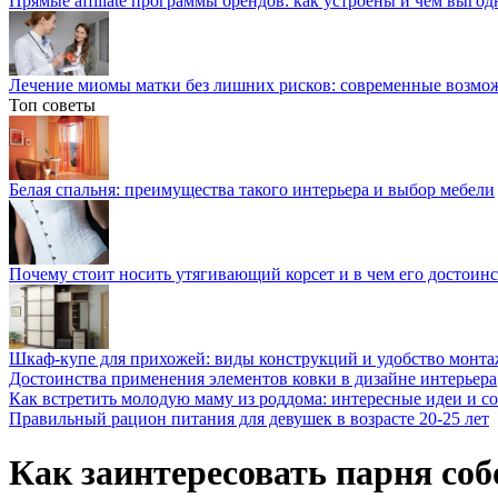
Прямые affiliate программы брендов: как устроены и чем выго
Лечение миомы матки без лишних рисков: современные возм
Топ советы
Белая спальня: преимущества такого интерьера и выбор мебели
Почему стоит носить утягивающий корсет и в чем его достоинс
Шкаф-купе для прихожей: виды конструкций и удобство монта
Достоинства применения элементов ковки в дизайне интерьера
Как встретить молодую маму из роддома: интересные идеи и с
Правильный рацион питания для девушек в возрасте 20-25 лет
Как заинтересовать парня соб