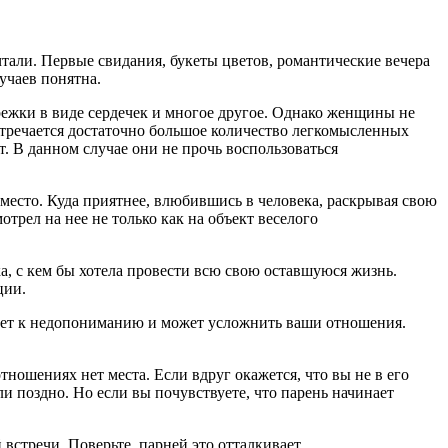
тали.
Первые свидания, букеты цветов, романтические вечера
учаев понятна.
ежки в виде сердечек и многое другое. Однако женщины не
встречается достаточно большое количество легкомысленных
. В данном случае они не прочь воспользоваться
 место. Куда приятнее, влюбившись в человека, раскрывая свою
трел на нее не только как на объект веселого
ка, с кем бы хотела провести всю свою оставшуюся жизнь.
ции.
ведет к недопониманию и может усложнить ваши отношения.
ношениях нет места. Если вдруг окажется, что вы не в его
ли поздно. Но если вы почувствуете, что парень начинает
 встречи. Поверьте, парней это отталкивает.