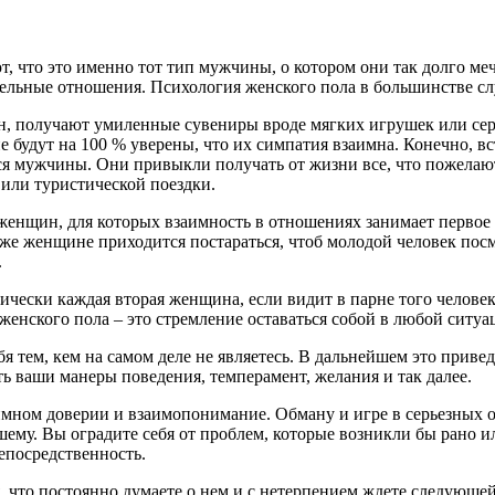
 что это именно тот тип мужчины, о котором они так долго меч
тельные отношения. Психология женского пола в большинстве сл
, получают умиленные сувениры вроде мягких игрушек или сер
не будут на 100 % уверены, что их симпатия взаимна. Конечно, 
ся мужчины. Они привыкли получать от жизни все, что пожелают
или туристической поездки.
 женщин, для которых взаимность в отношениях занимает первое
же женщине приходится постараться, чтоб молодой человек посмо
.
тически каждая вторая женщина, если видит в парне того челове
енского пола – это стремление оставаться собой в любой ситуа
ебя тем, кем на самом деле не являетесь. В дальнейшем это при
ь ваши манеры поведения, темперамент, желания и так далее.
имном доверии и взаимопонимание. Обману и игре в серьезных от
чшему. Вы оградите себя от проблем, которые возникли бы рано и
епосредственность.
я, что постоянно думаете о нем и с нетерпением ждете следующей