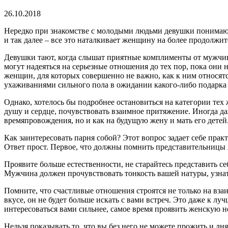
26.10.2018
Нередко при знакомстве с молодыми людьми девушки понимают,
и так далее – все это наталкивает женщину на более продолжи
Девушки тают, когда слышат приятные комплименты от мужчин
могут надеяться на серьезные отношения до тех пор, пока они 
женщин, для которых совершенно не важно, как к ним относят
ухаживаниями сильного пола в ожидании какого-либо подарка 
Однако, хотелось бы подробнее остановиться на категории тех
душу и сердце, почувствовать взаимное притяжение. Иногда да
времяпровождения, но и как на будущую жену и мать его детей
Как заинтересовать парня собой? Этот вопрос задает себе прак
Ответ прост. Первое, что должны помнить представительницы ж
Проявите больше естественности, не старайтесь представить с
Мужчина должен прочувствовать тонкость вашей натуры, узнат
Помните, что счастливые отношения строятся не только на вза
вкусе, он не будет больше искать с вами встреч. Это даже к лу
интересоваться вами сильнее, самое время проявить женскую н
Нельзя показывать то, что вы без него не можете прожить и дн