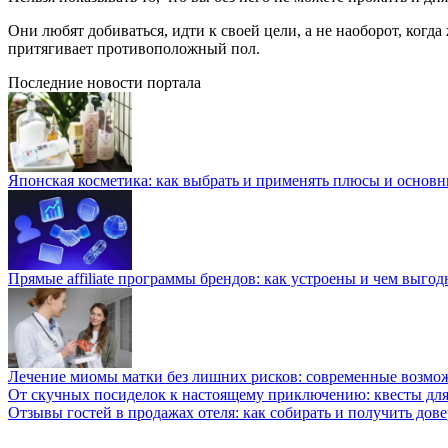
Они любят добиваться, идти к своей цели, а не наоборот, когд
притягивает противоположный пол.
Последние новости портала
Японская косметика: как выбрать и применять плюсы и основн
Прямые affiliate программы брендов: как устроены и чем выго
Лечение миомы матки без лишних рисков: современные возм
От скучных посиделок к настоящему приключению: квесты для
Отзывы гостей в продажах отеля: как собирать и получить дов