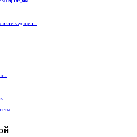
дны партнерам
ожности медицины
тва
жа
оветы
ой