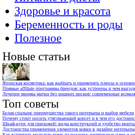
Здоровье и красота
Беременность и роды
Полезное
Новые статьи
Японская косметика: как выбрать и применять плюсы и основн
Прямые affiliate программы брендов: как устроены и чем выго
Лечение миомы матки без лишних рисков: современные возм
Топ советы
Белая спальня: преимущества такого интерьера и выбор мебели
Почему стоит носить утягивающий корсет и в чем его достоинс
Шкаф-купе для прихожей: виды конструкций и удобство монта
Достоинства применения элементов ковки в дизайне интерьера
Как встретить молодую маму из роддома: интересные идеи и с