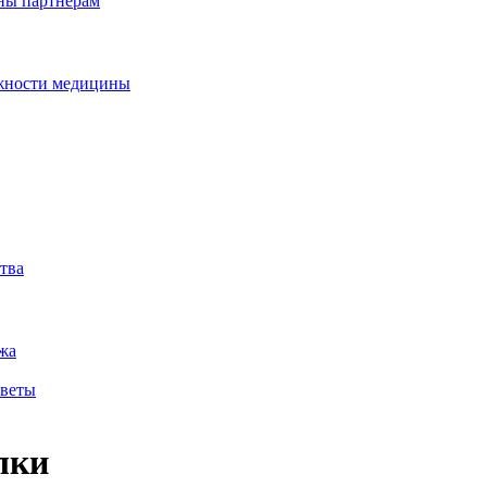
дны партнерам
ожности медицины
тва
жа
оветы
лки