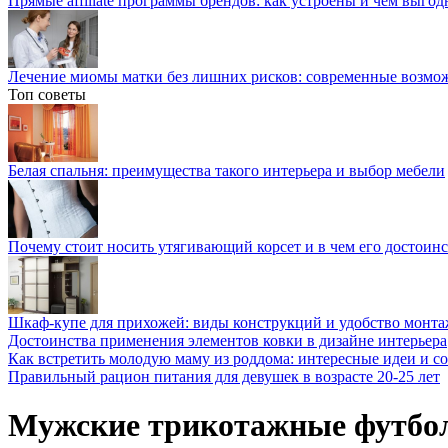
Прямые affiliate программы брендов: как устроены и чем выго
Лечение миомы матки без лишних рисков: современные возм
Топ советы
Белая спальня: преимущества такого интерьера и выбор мебели
Почему стоит носить утягивающий корсет и в чем его достоинс
Шкаф-купе для прихожей: виды конструкций и удобство монта
Достоинства применения элементов ковки в дизайне интерьера
Как встретить молодую маму из роддома: интересные идеи и с
Правильный рацион питания для девушек в возрасте 20-25 лет
Мужские трикотажные футбо