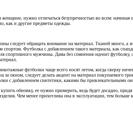
женщине, нужно отличаться безупречностью во всем: начиная о
о, как и другие предметы одежды.
ины следует обращать внимание на материал. Тканей много, а зн
 спортом. Футболка с добавлением такого материала, как спан
для спортивного мужчины. Дама без сомнения оценит футболку,
атериал.
рикотажные футболки чаще всего носят летом, когда сверху ниче
на за окном, следует делать акцент на материал покупаемого тр
лки с добавлением синтетики, какими бы привлекательными они
упить обновку, ее нужно примерить, ведь будет досадно, придя
изделия. Чем менее прихотлива она в эксплуатации, тем больше