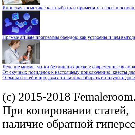
Японская косметика: как выбрать и применять плюсы и основн
Прямые affiliate программы брендов: как устроены и чем выго
Лечение миомы матки без лишних рисков: современные возм
От скучных посиделок к настоящему приключению: квесты для
Отзывы гостей в продажах отеля: как собирать и получить дов
(c) 2015-2018 Femaleroom.
При копировании статей,
наличие обратной гиперсс