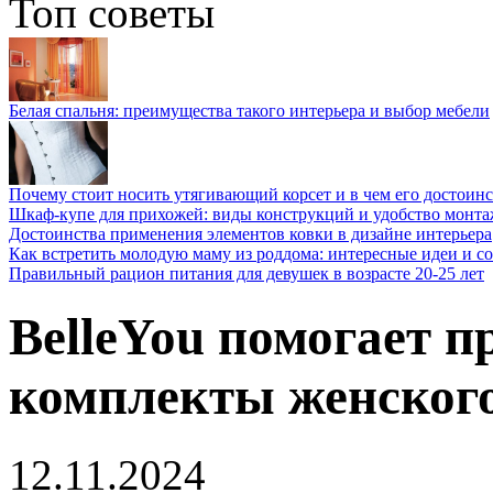
Топ советы
Белая спальня: преимущества такого интерьера и выбор мебели
Почему стоит носить утягивающий корсет и в чем его достоинс
Шкаф-купе для прихожей: виды конструкций и удобство монта
Достоинства применения элементов ковки в дизайне интерьера
Как встретить молодую маму из роддома: интересные идеи и с
Правильный рацион питания для девушек в возрасте 20-25 лет
BelleYou помогает 
комплекты женского
12.11.2024