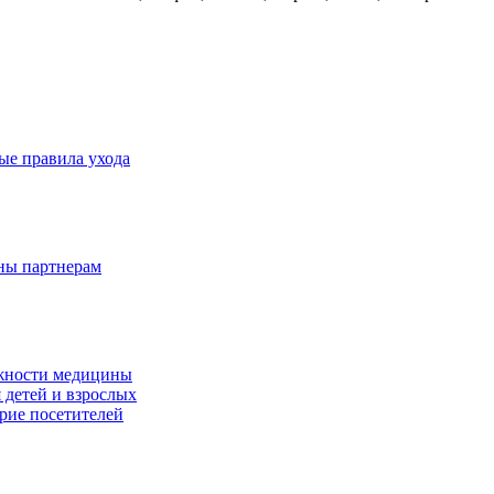
ые правила ухода
дны партнерам
ожности медицины
 детей и взрослых
ерие посетителей