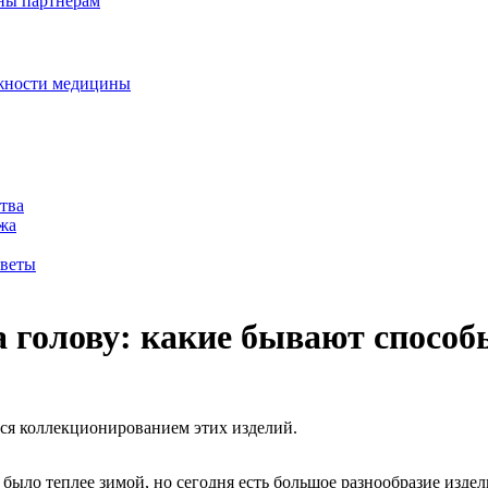
дны партнерам
ожности медицины
тва
жа
оветы
а голову: какие бывают способ
я коллекционированием этих изделий.
было теплее зимой, но сегодня есть большое разнообразие издел