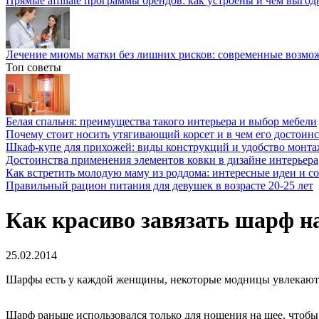
Прямые affiliate программы брендов: как устроены и чем выго
Лечение миомы матки без лишних рисков: современные возм
Топ советы
Белая спальня: преимущества такого интерьера и выбор мебели
Почему стоит носить утягивающий корсет и в чем его достоинс
Шкаф-купе для прихожей: виды конструкций и удобство монта
Достоинства применения элементов ковки в дизайне интерьера
Как встретить молодую маму из роддома: интересные идеи и с
Правильный рацион питания для девушек в возрасте 20-25 лет
Как красиво завязать шарф н
25.02.2014
Шарфы есть у каждой женщины, некоторые модницы увлекаютс
Шарф раньше использовался только для ношения на шее, чтобы 