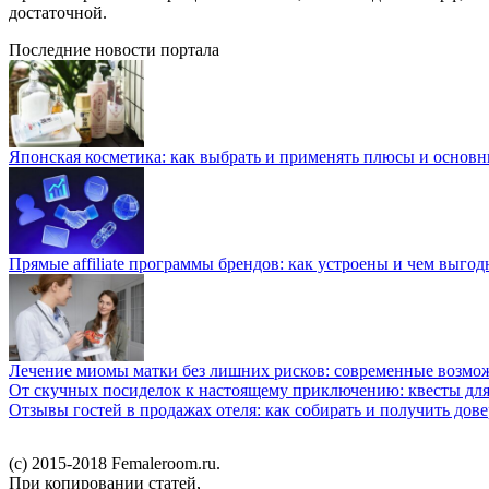
достаточной.
Последние новости портала
Японская косметика: как выбрать и применять плюсы и основн
Прямые affiliate программы брендов: как устроены и чем выго
Лечение миомы матки без лишних рисков: современные возм
От скучных посиделок к настоящему приключению: квесты для
Отзывы гостей в продажах отеля: как собирать и получить дов
(c) 2015-2018 Femaleroom.ru.
При копировании статей,