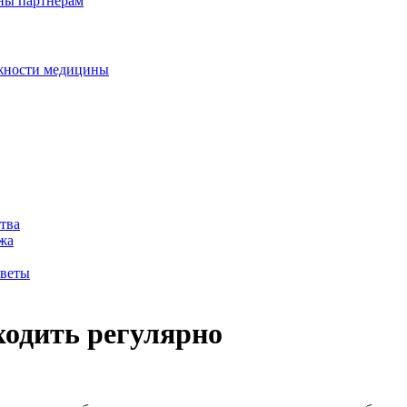
дны партнерам
ожности медицины
тва
жа
оветы
ходить регулярно