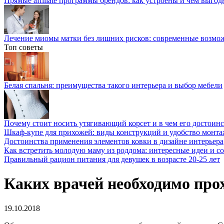
Прямые affiliate программы брендов: как устроены и чем выго
Лечение миомы матки без лишних рисков: современные возм
Топ советы
Белая спальня: преимущества такого интерьера и выбор мебели
Почему стоит носить утягивающий корсет и в чем его достоинс
Шкаф-купе для прихожей: виды конструкций и удобство монта
Достоинства применения элементов ковки в дизайне интерьера
Как встретить молодую маму из роддома: интересные идеи и с
Правильный рацион питания для девушек в возрасте 20-25 лет
Каких врачей необходимо про
19.10.2018