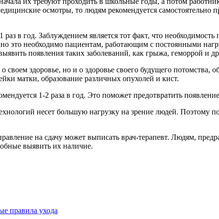
ачала их требуют проходить в школьные годы, а потом работни
медицинские осмотры, то людям рекомендуется самостоятельно п
 раз в год. Заблуждением является тот факт, что необходимость
енно это необходимо пациентам, работающим с постоянными на
ыявить появления таких заболеваний, как грыжа, геморрой и др
 своем здоровье, но и о здоровье своего будущего потомства, обя
ейки матки, образование различных опухолей и кист.
мендуется 1-2 раза в год. Это поможет предотвратить появление
хнологий несет большую нагрузку на зрение людей. Поэтому пос
правление на сдачу может выписать врач-терапевт. Людям, пре
собные выявить их наличие.
ые правила ухода