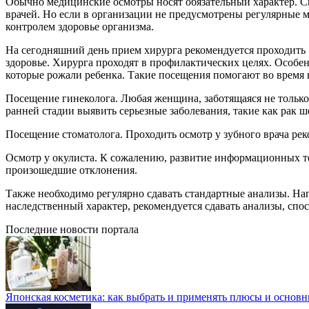
Обычно медицинские осмотры носят обязательный характер.
Сн
врачей. Но если в организации не предусмотрены регулярные 
контролем здоровье организма.
На сегодняшний день прием хирурга рекомендуется проходить 1
здоровье. Хирурга проходят в профилактических целях. Особ
которые рожали ребенка. Такие посещения помогают во время в
Посещение гинеколога. Любая женщина, заботящаяся не только о
ранней стадии выявить серьезные заболевания, такие как рак ш
Посещение стоматолога. Проходить осмотр у зубного врача реко
Осмотр у окулиста. К сожалению, развитие информационных те
произошедшие отклонения.
Также необходимо регулярно сдавать стандартные анализы. На
наследственный характер, рекомендуется сдавать анализы, спо
Последние новости портала
Японская косметика: как выбрать и применять плюсы и основн