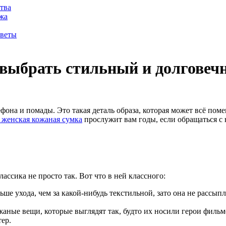
тва
жа
оветы
выбрать стильный и долговеч
ефона и помады. Это такая деталь образа, которая может всё по
 женская кожаная сумка
прослужит вам годы, если обращаться с 
лассика не просто так. Вот что в ней классного:
ше ухода, чем за какой‑нибудь текстильной, зато она не рассып
аные вещи, которые выглядят так, будто их носили герои фильм
ер.