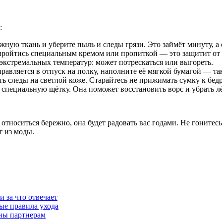
:
ную ткань и уберите пыль и следы грязи. Это займёт минуту, а 
пройтись специальным кремом или пропиткой — это защитит от 
экстремальных температур: может потрескаться или выгореть.
равляется в отпуск на полку, наполните её мягкой бумагой — та
 следы на светлой коже. Старайтесь не прижимать сумку к бедр
 специальную щётку. Она поможет восстановить ворс и убрать лё
относиться бережно, она будет радовать вас годами. Не гонитес
т из моды.
 за что отвечает
ые правила ухода
дны партнерам