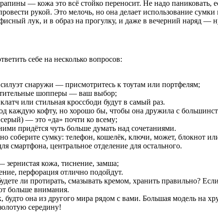
апины — кожа это всё стойко переносит. Не надо паниковать, е
провести рукой. Это мелочь, но она делает использование сумки
исный лук, и в образ на прогулку, и даже в вечерний наряд — 
ветить себе на несколько вопросов:
 силуэт снаружи — присмотритесь к тоутам или портфелям;
естительные шопперы — ваш выбор;
латч или стильная кроссбоди будут в самый раз.
од каждую кофту, но хорошо бы, чтобы она дружила с большинс
серый) — это «да» почти ко всему;
 ними придётся чуть больше думать над сочетаниями.
 соберите сумку: телефон, кошелёк, ключи, может, блокнот или 
для смартфона, центральное отделение для остального.
 зернистая кожа, тиснение, замша;
тение, перфорация отлично подойдут.
 будете ли протирать, смазывать кремом, хранить правильно? Есл
ют больше внимания.
, будто она из другого мира рядом с вами. Большая модель на х
золотую середину!