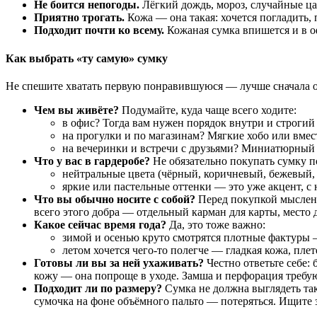
Не боится непогоды.
Лёгкий дождь, мороз, случайные цар
Приятно трогать.
Кожа — она такая: хочется погладить, 
Подходит почти ко всему.
Кожаная сумка впишется и в оф
Как выбрать «ту самую» сумку
Не спешите хватать первую понравившуюся — лучше сначала от
Чем вы живёте?
Подумайте, куда чаще всего ходите:
в офис? Тогда вам нужен порядок внутри и строгий
на прогулки и по магазинам? Мягкие хобо или вм
на вечеринки и встречи с друзьями? Миниатюрный к
Что у вас в гардеробе?
Не обязательно покупать сумку п
нейтральные цвета (чёрный, коричневый, бежевый, 
яркие или пастельные оттенки — это уже акцент, с
Что вы обычно носите с собой?
Перед покупкой мысленно
всего этого добра — отдельный карман для карты, место 
Какое сейчас время года?
Да, это тоже важно:
зимой и осенью круто смотрятся плотные фактуры —
летом хочется чего‑то полегче — гладкая кожа, пле
Готовы ли вы за ней ухаживать?
Честно ответьте себе:
кожу — она попроще в уходе. Замша и перфорация требу
Подходит ли по размеру?
Сумка не должна выглядеть так
сумочка на фоне объёмного пальто — потеряться. Ищите 