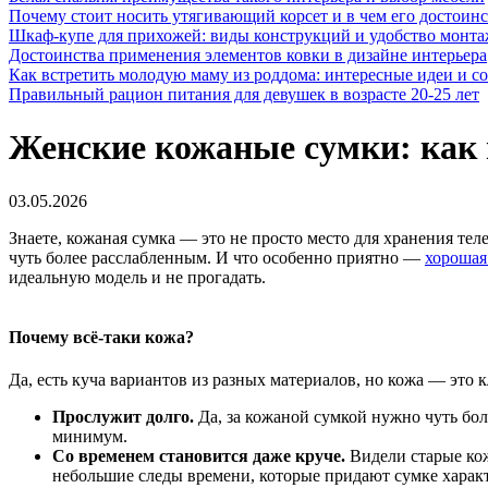
Почему стоит носить утягивающий корсет и в чем его достоинс
Шкаф-купе для прихожей: виды конструкций и удобство монта
Достоинства применения элементов ковки в дизайне интерьера
Как встретить молодую маму из роддома: интересные идеи и с
Правильный рацион питания для девушек в возрасте 20-25 лет
Женские кожаные сумки: как 
03.05.2026
Знаете, кожаная сумка — это не просто место для хранения тел
чуть более расслабленным. И что особенно приятно —
хорошая
идеальную модель и не прогадать.
Почему всё-таки кожа?
Да, есть куча вариантов из разных материалов, но кожа — это к
Прослужит долго.
Да, за кожаной сумкой нужно чуть боль
минимум.
Со временем становится даже круче.
Видели старые кож
небольшие следы времени, которые придают сумке характ