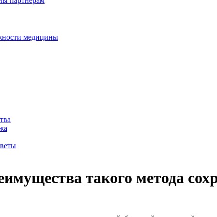
дны партнерам
ожности медицины
тва
жа
оветы
еимущества такого метода сох