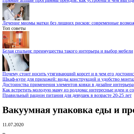
Прямые affiliate программы брендов: как устроены и чем выго
Лечение миомы матки без лишних рисков: современные возм
Топ советы
Белая спальня: преимущества такого интерьера и выбор мебели
Почему стоит носить утягивающий корсет и в чем его достоинс
Шкаф-купе для прихожей: виды конструкций и удобство монта
Достоинства применения элементов ковки в дизайне интерьера
Как встретить молодую маму из роддома: интересные идеи и с
Правильный рацион питания для девушек в возрасте 20-25 лет
Вакуумная упаковка еды и пр
11.07.2020