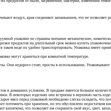
х продуктов от пыли, загрязнений, бактерий, изменений темпера
чивают воздух, края соединяют запаиванием, что не позволяет р
акуумной упаковке не страшны внешние механические, химические
орозки продуктов на длительный срок можно купить упаковочн
в таком виде их удобно транспортировать. Упаковка имеет при
ковке могут храниться при комнатной температуре.
кеты. Они недорого стоят, просты в использовании. Упаковываю
ов в домашних условиях. В продаже имеется большое количество
овки. В некоторых изделиях они встроены в верхнюю часть изде
сырое мясо перед упаковкой необходимо слегка охладить, что п
ет потемнеть при хранении, но это обусловлено недостатком ки
 кипятком), что позволяет им сохранить свой вкус, цвет, запа