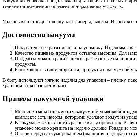
Вакуумная упаковка предназначена для защиты пищевых и други
течение определенного времени в нормальных условиях.
Упаковывают товар в пленку, контейнеры, пакеты. Из них выка
Достоинства вакуума
Покупатель не тратит деньги на упаковку. Изделиям в в
Качество пищевых продуктов остается высоким. Для зам
Продукты можно хранить целые, разрезанные на порции, 
продукты.
Если холодильник испортился, продукты в вакуумной упа
В быту используют мягкие изделия для упаковки – пленку, па
хранения их возрастает в разы.
Правила вакуумной упаковки
Многие хозяйки пользуются вакуумной упаковкой продукт
комплекте есть насосы, которыми удаляют воздух из упак
В вакууме можно хранить разные виды продуктов. Рыбу, 
упаковке можно хранить на неделю дольше. Говядина мож
Овощи перед вакуумированием бланшируют (обрабатывают