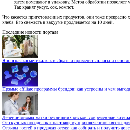
затем помещают в упаковку. Метод обработки позволяет 
Так хранят уксус, сок, компот.
Что касается приготовленных продуктов, они тоже прекрасно х
хлеба. Его свежесть в вакууме продлевается на 10 дней.
Последние новости портала
Японская косметика: как выбрать и применять плюсы и основн
Прямые affiliate программы брендов: как устроены и чем выго
Лечение миомы матки без лишних рисков: современные возм
От скучных посиделок к настоящему приключению: квесты для
Отзывы гостей в продажах отеля: как собирать и получить дов