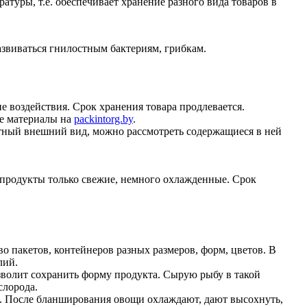
туры, т.е. обеспечивает хранение разного вида товаров в
азвиваться гнилостным бактериям, грибкам.
 воздействия. Срок хранения товара продлевается.
ые материалы на
packintorg.by
.
ятный внешний вид, можно рассмотреть содержащиеся в ней
т продукты только свежие, немного охлажденные. Срок
 пакетов, контейнеров разных размеров, форм, цветов. В
лий.
озволит сохранить форму продукта. Сырую рыбу в такой
слорода.
х. После бланширования овощи охлаждают, дают высохнуть,