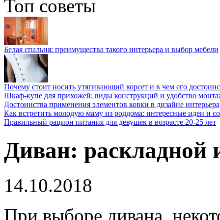
Топ советы
Белая спальня: преимущества такого интерьера и выбор мебели
Почему стоит носить утягивающий корсет и в чем его достоинс
Шкаф-купе для прихожей: виды конструкций и удобство монта
Достоинства применения элементов ковки в дизайне интерьера
Как встретить молодую маму из роддома: интересные идеи и с
Правильный рацион питания для девушек в возрасте 20-25 лет
Диван: раскладной 
14.10.2018
При выборе дивана, неко