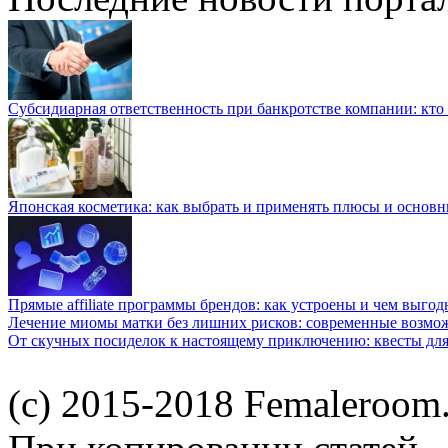
Субсидиарная ответственность при банкротстве компании: кто и
Японская косметика: как выбрать и применять плюсы и основн
Прямые affiliate программы брендов: как устроены и чем выго
Лечение миомы матки без лишних рисков: современные возм
От скучных посиделок к настоящему приключению: квесты для
(c) 2015-2018 Femaleroom.