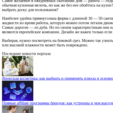
Самое желаемое в ежедневных скитаниях дом — работа — отды
обычная кухонная мелочь, но как же без нее обойтись на кухне?
выбрать доску для пользования?
Наиболее удобна прямоугольна форма с длинной 30 — 50 санти
жидкости во время работы, которую можно потом легким движен
Самые дорогие — из дуба. Но по своим характеристикам они н
являются европейские компании. Дизайн же важен только если 
Выбирая, нужно посмотреть на боковой срез. Можно так узнать,
или высокой влажности может быть повреждено.
Последние новости портала
Японская косметика: как выбрать и применять плюсы и основн
Прямые affiliate программы брендов: как устроены и чем выго