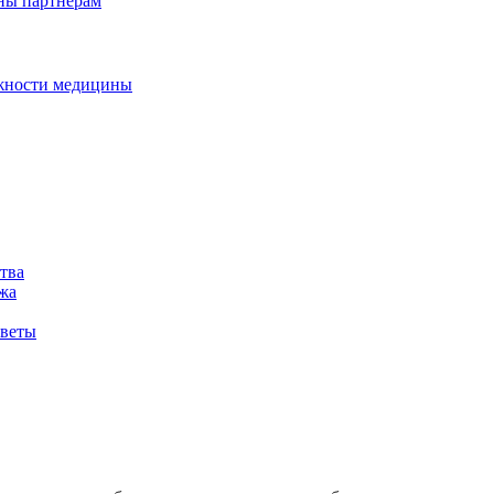
дны партнерам
ожности медицины
тва
жа
оветы