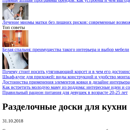
Прямые affiliate программы брендов: как устроены и чем выго
Лечение миомы матки без лишних рисков: современные возм
Топ советы
Белая спальня: преимущества такого интерьера и выбор мебели
Почему стоит носить утягивающий корсет и в чем его достоинс
Шкаф-купе для прихожей: виды конструкций и удобство монта
Достоинства применения элементов ковки в дизайне интерьера
Как встретить молодую маму из роддома: интересные идеи и с
Правильный рацион питания для девушек в возрасте 20-25 лет
Разделочные доски для кухни
31.10.2018