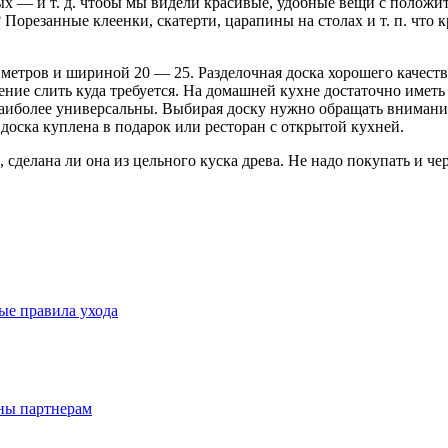
х — и т.
д. чтобы мы видели красивые, удобные вещи с положи
 Порезанные клеенки, скатерти, царапины на столах и т. п. что 
метров и шириной 20 — 25. Разделочная доска хорошего качеств
ие слить куда требуется. На домашней кухне достаточно иметь 
аиболее универсальны. Выбирая доску нужно обращать внимание
доска куплена в подарок или ресторан с открытой кухней.
 сделана ли она из цельного куска древа. Не надо покупать и че
ые правила ухода
дны партнерам