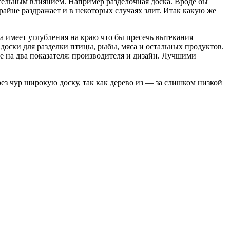
тельным влиянием. Например разделочная доска. Вроде бы
крайне раздражает и в некоторых случаях злит. Итак какую же
а имеет углубления на краю что бы пресечь вытекания
доски для разделки птицы, рыбы, мяса и остальных продуктов.
 на два показателя: производителя и дизайн. Лучшими
рез чур широкую доску, так как дерево из — за слишком низкой