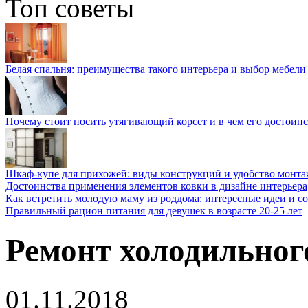
Топ советы
Белая спальня: преимущества такого интерьера и выбор мебели
Почему стоит носить утягивающий корсет и в чем его достоинс
Шкаф-купе для прихожей: виды конструкций и удобство монта
Достоинства применения элементов ковки в дизайне интерьера
Как встретить молодую маму из роддома: интересные идеи и с
Правильный рацион питания для девушек в возрасте 20-25 лет
Ремонт холодильног
01.11.2018