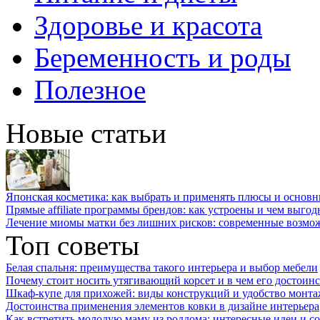
Здоровье и красота
Беременность и роды
Полезное
Новые статьи
Японская косметика: как выбрать и применять плюсы и основн
Прямые affiliate программы брендов: как устроены и чем выго
Лечение миомы матки без лишних рисков: современные возм
Топ советы
Белая спальня: преимущества такого интерьера и выбор мебели
Почему стоит носить утягивающий корсет и в чем его достоинс
Шкаф-купе для прихожей: виды конструкций и удобство монта
Достоинства применения элементов ковки в дизайне интерьера
Как встретить молодую маму из роддома: интересные идеи и с