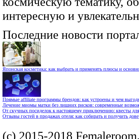
космическую тематику, об
интересную и увлекатель
Последние новости порта
Японская косметика: как выбрать и применять плюсы и основн
Прямые affiliate программы брендов: как устроены и чем выго
Лечение миомы матки без лишних рисков: современные возм
От скучных посиделок к настоящему приключению: квесты для
Отзывы гостей в продажах отеля: как собирать и получить дов
(c) 2015-2018 Femaleroom.